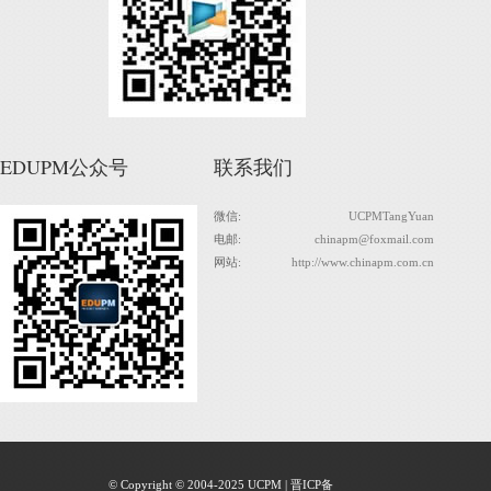
EDUPM公众号
联系我们
微信:
UCPMTangYuan
电邮:
chinapm@foxmail.com
网站:
http://www.chinapm.com.cn
© Copyright © 2004-2025 UCPM | 晋ICP备